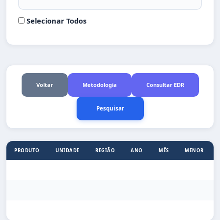
Assis
Selecionar Todos
Avaré
Barretos
Bauru
Voltar
Metodologia
Consultar EDR
Botucatu
Bragança Paulista
Campinas
PRODUTO
UNIDADE
REGIÃO
ANO
MÊS
MENOR
Catanduva
Dracena
Fernandópolis
Franca