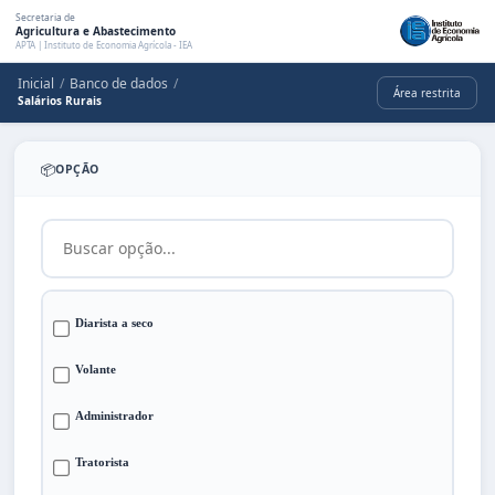
Secretaria de
Agricultura e Abastecimento
APTA | Instituto de Economia Agrícola - IEA
Inicial
/
Banco de dados
/
Área restrita
Salários Rurais
📦
OPÇÃO
Diarista a seco
Volante
Administrador
Tratorista