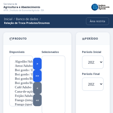
Secretaria de
Agricultura e Abastecimento
APTA | Instituto de Economia Agrícola - IEA
Inicial
/
Banco de dados
/
Área restrita
Relação de Troca Produtos/Insumos
📦
📅
PRODUTO
PERÍODO
Disponíveis
Selecionados
Período Inicial
Período Final