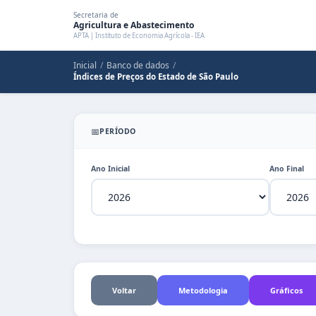
Secretaria de
Agricultura e Abastecimento
APTA | Instituto de Economia Agrícola - IEA
Inicial
/
Banco de dados
/
Índices de Preços do Estado de São Paulo
📅
PERÍODO
Ano Inicial
Ano Final
Voltar
Metodologia
Gráficos